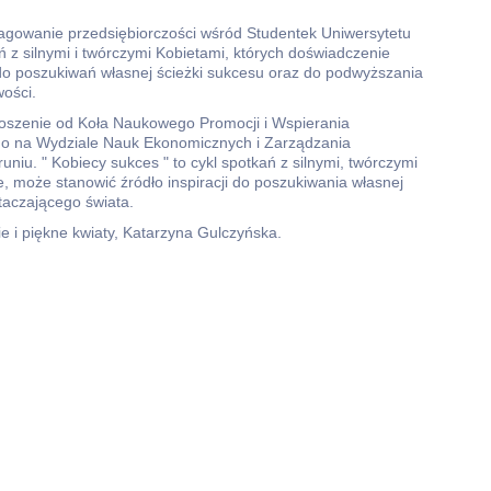
pagowanie przedsiębiorczości wśród Studentek Uniwersytetu
ń z silnymi i twórczymi Kobietami, których doświadczenie
 do poszukiwań własnej ścieżki sukcesu oraz do podwyższania
wości.
oszenie od Koła Naukowego Promocji i Wspierania
cego na Wydziale Nauk Ekonomicznych i Zarządzania
uniu. " Kobiecy sukces " to cykl spotkań z silnymi, twórczymi
, może stanowić źródło inspiracji do poszukiwania własnej
taczającego świata.
ie i piękne kwiaty, Katarzyna Gulczyńska.