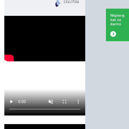
Wspieraj
nas za
darmo