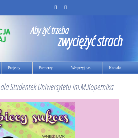
Aby żyć trzeba
zwyciężyć strach
Projekty
Partnerzy
Wesprzyj nas
Kontakt
ań dla Studentek Uniwersytetu im.M.Kopernika