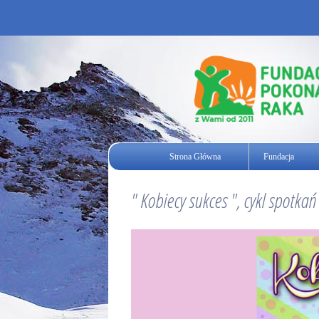
Strona Główna
Fundacja
" Kobiecy sukces ", cykl spotk