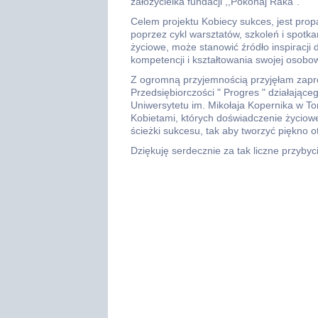
założycielka fundacji ,,Pokonaj Raka".
Celem projektu Kobiecy sukces, jest pro
poprzez cykl warsztatów, szkoleń i spotka
życiowe, może stanowić źródło inspiracji
kompetencji i kształtowania swojej osobo
Z ogromną przyjemnością przyjęłam zapr
Przedsiębiorczości " Progres " działają
Uniwersytetu im. Mikołaja Kopernika w Tor
Kobietami, których doświadczenie życiowe
ścieżki sukcesu, tak aby tworzyć piękno o
Dziękuję serdecznie za tak liczne przybyc