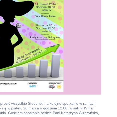
sić wszystkie Studentki na kolejne spotkanie w ramach
 się w piątek, 28 marca o godzinie 12.00, w sali nr IV na
nia. Gościem spotkania będzie Pani Katarzyna Gulczyńska,