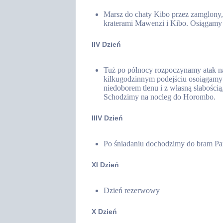
Marsz do chaty Kibo przez zamglony,
kraterami Mawenzi i Kibo. Osiągam
IIV Dzień
Tuż po północy rozpoczynamy atak na 
kilkugodzinnym podejściu osoiągamy 
niedoborem tlenu i z własną słabośc
Schodzimy na nocleg do Horombo.
IIIV Dzień
Po śniadaniu dochodzimy do bram Pa
XI Dzień
Dzień rezerwowy
X Dzień