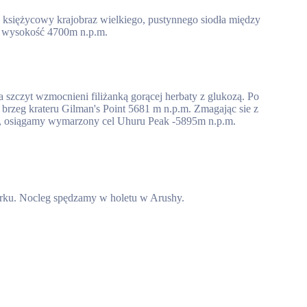
 księżycowy krajobraz wielkiego, pustynnego siodła między
y wysokość 4700m n.p.m.
szczyt wzmocnieni filiżanką gorącej herbaty z glukozą. Po
brzeg krateru Gilman's Point 5681 m n.p.m. Zmagając sie z
ią, osiągamy wymarzony cel Uhuru Peak -5895m n.p.m.
rku. Nocleg spędzamy w holetu w Arushy.