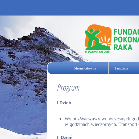
Strona Główna
Fundacja
Program
I Dzień
Wylot zWarszawy we wczesnych godzi
w godzinach wieczornych. Transport 
II Dzień