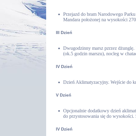
Przejazd do bram Narodowego Parku K
Mandara położonej na wysokości 2700
III Dzień
Dwugodzinny marsz pzrzez dżunglę. 
(ok.5 godzin marszu), nocleg w cha
IV Dzień
Dzień Aklimatyzacyjny. Wejście do 
V Dzień
Opcjonalnie dodatkowy dzień aklimat
do przystosowania się do wysokości.
IV Dzień