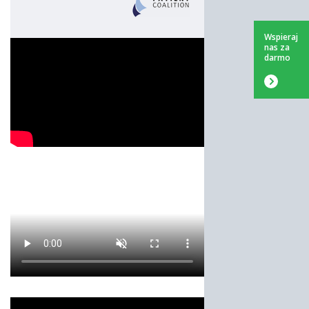
Wspieraj
nas za
darmo