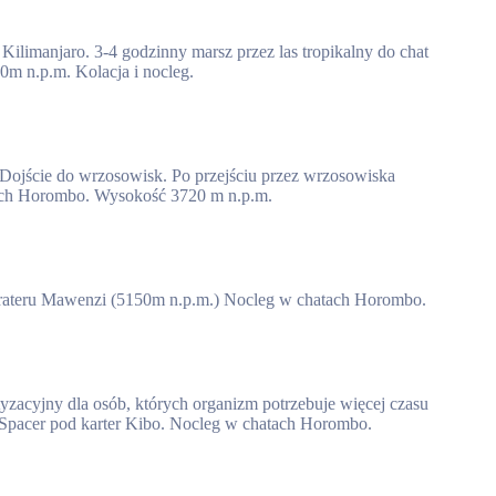
ilimanjaro. 3-4 godzinny marsz przez las tropikalny do chat
m n.p.m. Kolacja i nocleg.
Dojście do wrzosowisk. Po przejściu przez wrzosowiska
tach Horombo. Wysokość 3720 m n.p.m.
krateru Mawenzi (5150m n.p.m.) Nocleg w chatach Horombo.
yzacyjny dla osób, których organizm potrzebuje więcej czasu
 Spacer pod karter Kibo. Nocleg w chatach Horombo.