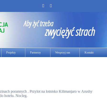
Aby żyć trzeba
zwyciężyć strach
Projekty
Partnerzy
Wesprzyj nas
Kontakt
nach porannych . Przylot na lotnisko Kilimanjaro w Arushy
do hotelu. Nocleg.