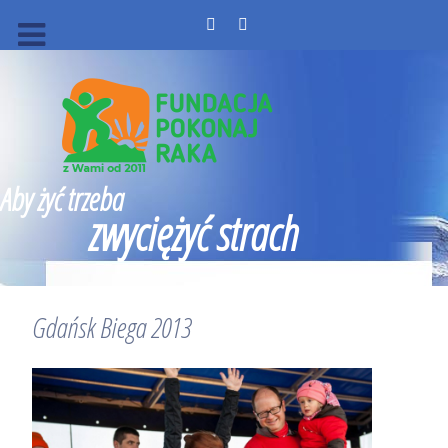
Aby żyć trzeba
zwyciężyć strach
Gdańsk Biega 2013