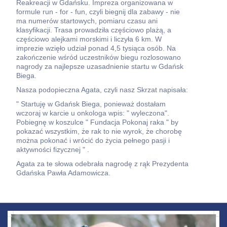
Reakreacji w Gdańsku. Impreza organizowana w
formule run - for - fun, czyli biegnij dla zabawy - nie
ma numerów startowych, pomiaru czasu ani
klasyfikacji. Trasa prowadziła częściowo plażą, a
częściowo alejkami morskimi i liczyła 6 km. W
imprezie wzięło udział ponad 4,5 tysiąca osób. Na
zakończenie wśród uczestników biegu rozlosowano
nagrody za najlepsze uzasadnienie startu w Gdańsk
Biega.
Nasza podopieczna Agata, czyli nasz Skrzat napisała:
" Startuję w Gdańsk Biega, ponieważ dostałam
wczoraj w karcie u onkologa wpis: " wyleczona".
Pobiegnę w koszulce " Fundacja Pokonaj raka " by
pokazać wszystkim, że rak to nie wyrok, że chorobę
można pokonać i wrócić do życia pełnego pasji i
aktywności fizycznej " .
Agata za te słowa odebrała nagrodę z rąk Prezydenta
Gdańska Pawła Adamowicza.