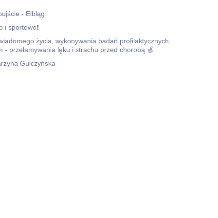
jście - Elbląg
o i sportowo❗
wiadomego życia, wykonywania badań profilaktycznych,
im - przełamywania lęku i strachu przed chorobą 🍏
tarzyna Gulczyńska