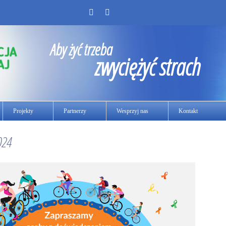
Aby żyć trzeba
zwyciężyć strach
Projekty
Partnerzy
Wesprzyj nas
Kontakt
024