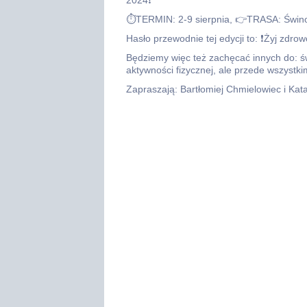
2024❗
⏱TERMIN: 2-9 sierpnia, 👉TRASA: Świnou
Hasło przewodnie tej edycji to: ❗Żyj zdrow
Będziemy więc też zachęcać innych do: ś
aktywności fizycznej, ale przede wszystk
Zapraszają: Bartłomiej Chmielowiec i Ka