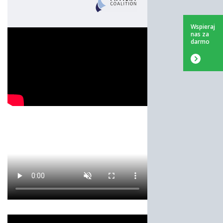
Wspieraj
nas za
darmo