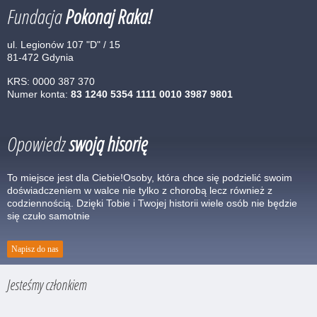
Fundacja
Pokonaj Raka!
ul. Legionów 107 "D" / 15
81-472 Gdynia
KRS: 0000 387 370
Numer konta:
83 1240 5354 1111 0010 3987 9801
Opowiedz
swoją hisorię
To miejsce jest dla Ciebie!Osoby, która chce się podzielić swoim
doświadczeniem w walce nie tylko z chorobą lecz również z
codziennością. Dzięki Tobie i Twojej historii wiele osób nie będzie
się czuło samotnie
Napisz do nas
Jesteśmy członkiem