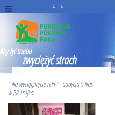
Aby żyć trzeba
zwyciężyć strach
" Na wyciągnięcie ręki " - audycja o Nas
w PR Trójka