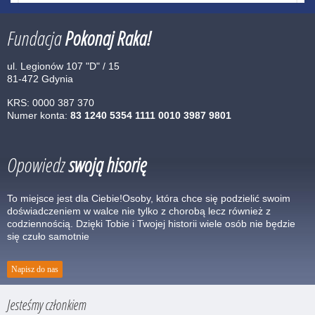
Fundacja
Pokonaj Raka!
ul. Legionów 107 "D" / 15
81-472 Gdynia
KRS: 0000 387 370
Numer konta:
83 1240 5354 1111 0010 3987 9801
Opowiedz
swoją hisorię
To miejsce jest dla Ciebie!Osoby, która chce się podzielić swoim
doświadczeniem w walce nie tylko z chorobą lecz również z
codziennością. Dzięki Tobie i Twojej historii wiele osób nie będzie
się czuło samotnie
Napisz do nas
Jesteśmy członkiem