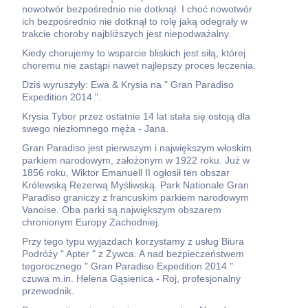
nowotwór bezpośrednio nie dotknął. I choć nowotwór
ich bezpośrednio nie dotknął to rolę jaką odegrały w
trakcie choroby najbliższych jest niepodważalny.
Kiedy chorujemy to wsparcie bliskich jest siłą, której
choremu nie zastąpi nawet najlepszy proces leczenia.
Dziś wyruszyły: Ewa & Krysia na " Gran Paradiso
Expedition 2014 ".
Krysia Tybor przez ostatnie 14 lat stała się ostoją dla
swego niezłomnego męża - Jana.
Gran Paradiso jest pierwszym i największym włoskim
parkiem narodowym, założonym w 1922 roku. Już w
1856 roku, Wiktor Emanuell II ogłosił ten obszar
Królewską Rezerwą Myśliwską. Park Nationale Gran
Paradiso graniczy z francuskim parkiem narodowym
Vanoise. Oba parki są największym obszarem
chronionym Europy Zachodniej.
Przy tego typu wyjazdach korzystamy z usług Biura
Podróży " Apter " z Żywca. A nad bezpieczeństwem
tegorocznego " Gran Paradiso Expedition 2014 "
czuwa m.in. Helena Gąsienica - Roj, profesjonalny
przewodnik.