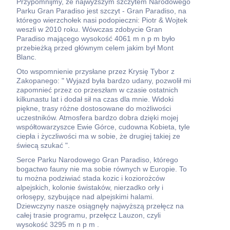
Przypomnijmy, że najwyższym szczytem Narodowego
Parku Gran Paradiso jest szczyt - Gran Paradiso, na
którego wierzchołek nasi podopieczni: Piotr & Wojtek
weszli w 2010 roku. Wówczas zdobycie Gran
Paradiso mającego wysokość 4061 m n p m było
przebieżką przed głównym celem jakim był Mont
Blanc.
Oto wspomnienie przysłane przez Krysię Tybor z
Zakopanego: " Wyjazd była bardzo udany, pozwolił mi
zapomnieć przez co przeszłam w czasie ostatnich
kilkunastu lat i dodał sił na czas dla mnie. Widoki
piękne, trasy różne dostosowane do możliwości
uczestników. Atmosfera bardzo dobra dzięki mojej
współtowarzyszce Ewie Górce, cudowna Kobieta, tyle
ciepła i życzliwości ma w sobie, że drugiej takiej ze
świecą szukać ".
Serce Parku Narodowego Gran Paradiso, którego
bogactwo fauny nie ma sobie równych w Europie. To
tu można podziwiać stada kozic i koziorożców
alpejskich, kolonie świstaków, nierzadko orły i
orłosępy, szybujące nad alpejskimi halami.
Dziewczyny nasze osiągnęły najwyższą przełęcz na
całej trasie programu, przełęcz Lauzon, czyli
wysokość 3295 m n p m .