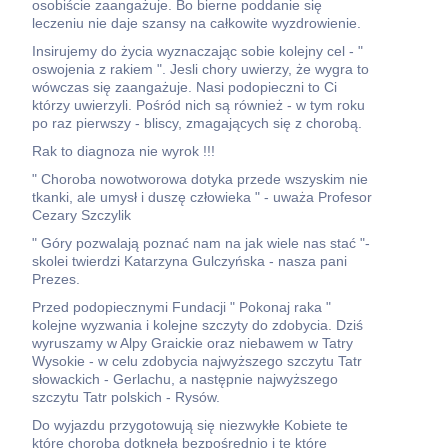
osobiście zaangażuje. Bo bierne poddanie się
leczeniu nie daje szansy na całkowite wyzdrowienie.
Insirujemy do życia wyznaczając sobie kolejny cel - "
oswojenia z rakiem ". Jesli chory uwierzy, że wygra to
wówczas się zaangażuje. Nasi podopieczni to Ci
którzy uwierzyli. Pośród nich są również - w tym roku
po raz pierwszy - bliscy, zmagających się z chorobą.
Rak to diagnoza nie wyrok !!!
" Choroba nowotworowa dotyka przede wszyskim nie
tkanki, ale umysł i duszę człowieka " - uważa Profesor
Cezary Szczylik
" Góry pozwalają poznać nam na jak wiele nas stać "-
skolei twierdzi Katarzyna Gulczyńska - nasza pani
Prezes.
Przed podopiecznymi Fundacji " Pokonaj raka "
kolejne wyzwania i kolejne szczyty do zdobycia. Dziś
wyruszamy w Alpy Graickie oraz niebawem w Tatry
Wysokie - w celu zdobycia najwyższego szczytu Tatr
słowackich - Gerlachu, a następnie najwyższego
szczytu Tatr polskich - Rysów.
Do wyjazdu przygotowują się niezwykłe Kobiete te
które choroba dotknęła bezpośrednio i te które