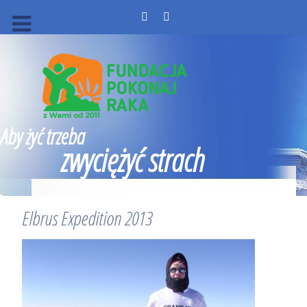
Aby żyć trzeba
zwyciężyć strach
Elbrus Expedition 2013