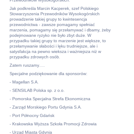
Przewodników Wysokogórskich.
Jak podkreśla Marcin Kacperek, szef Polskiego
Stowarzyszenia Przewodników Wysokogórskich
prowadzenie takiej grupy to kwintesencja
przewodnictwa - zawsze pomagamy spełniać
marzenia, pomagamy się przełamywać i dbamy, żeby
podejmowane ryzyko nie było zbyt duże. W
przypadku takiej grupy to marzenie jest większe, to
przełamywanie słabości i lęku trudniejsze, ale i
satysfakcja na pewno wieksza i ważniejsza niż w
przypadku zdrowych osób.
Zatem ruszamy.....
Specjalne podziękowanie dla sponsorów:
- Magellan S.A.
- SENSILAB Polska sp. z o.o.
- Pomorska Specjalna Strefa Ekonomiczna
- Zarząd Morskiego Portu Gdynia S.A.
- Port Północny Gdańsk
- Krakowska Wyższa Szkoła Promocji Zdrowia
- Urząd Miasta Gdynia