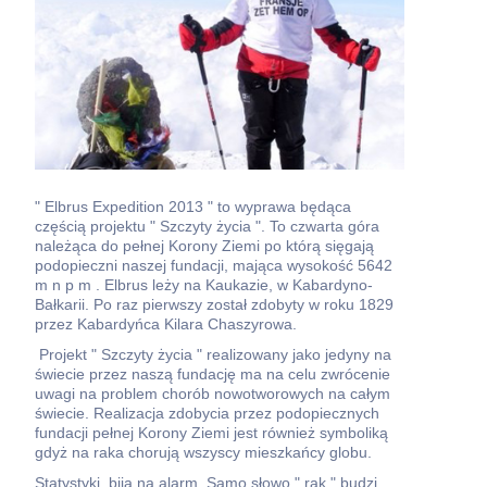
" Elbrus Expedition 2013 " to wyprawa będąca
częścią projektu " Szczyty życia ". To czwarta góra
należąca do pełnej Korony Ziemi po którą sięgają
podopieczni naszej fundacji, mająca wysokość 5642
m n p m . Elbrus leży na Kaukazie, w Kabardyno-
Bałkarii. Po raz pierwszy został zdobyty w roku 1829
przez Kabardyńca Kilara Chaszyrowa.
Projekt " Szczyty życia " realizowany jako jedyny na
świecie przez naszą fundację ma na celu zwrócenie
uwagi na problem chorób nowotworowych na całym
świecie. Realizacja zdobycia przez podopiecznych
fundacji pełnej Korony Ziemi jest również symboliką
gdyż na raka chorują wszyscy mieszkańcy globu.
Statystyki, biją na alarm. Samo słowo " rak " budzi