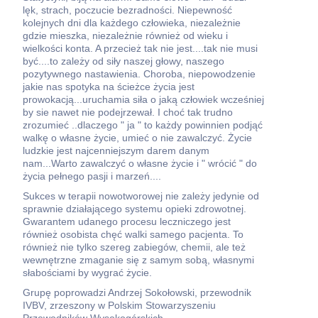
lęk, strach, poczucie bezradności. Niepewność
kolejnych dni dla każdego człowieka, niezależnie
gdzie mieszka, niezależnie również od wieku i
wielkości konta. A przecież tak nie jest....tak nie musi
być....to zależy od siły naszej głowy, naszego
pozytywnego nastawienia. Choroba, niepowodzenie
jakie nas spotyka na ścieżce życia jest
prowokacją...uruchamia siła o jaką człowiek wcześniej
by sie nawet nie podejrzewał. I choć tak trudno
zrozumieć ..dlaczego " ja " to każdy powinnien podjąć
walkę o własne życie, umieć o nie zawalczyć. Życie
ludzkie jest najcenniejszym darem danym
nam...Warto zawalczyć o własne życie i " wrócić " do
życia pełnego pasji i marzeń....
Sukces w terapii nowotworowej nie zależy jedynie od
sprawnie działającego systemu opieki zdrowotnej.
Gwarantem udanego procesu leczniczego jest
również osobista chęć walki samego pacjenta. To
również nie tylko szereg zabiegów, chemii, ale też
wewnętrzne zmaganie się z samym sobą, własnymi
słabościami by wygrać życie.
Grupę poprowadzi Andrzej Sokołowski, przewodnik
IVBV, zrzeszony w Polskim Stowarzyszeniu