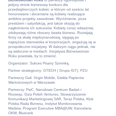
jedyny stricte biznesowy konkurs dla
przedsiębiorczych kobiet, w którym od sześciu lat
honorowane i doceniane są kobiety realizujące
ambitne projekty zawodowe. Wyróźnienie, poza
prestiżem i satysfakcją, jest także okazją do
nagłośnienia ich sukcesów. Kobiety coraz odważniej
zdobywają róźne obszary śwaita biznesu. Rozwijają
firmy na skalę międzynarodową, sięgają po
najwyższe stanowiska w korporacjach, angażują sę w
prospołeczne inicjatywy. W dalszym ciągu jednak, nie
są widoczne w mediach. Inicjatywa Bizneswoman
Roku powstała, by to zmienić.
Organizator: Sukces Pisany Szminką.
Partner strategiczny: GTECH ( Grupa IGT), PZU
Partnerzy Gali: Virgin Mobile, Giełda Papierów
Wartościowych w Warszawie.
Partnerzy: PwC, Narodowe Centrum Badań i
Rozwoju, Giza Polish Ventures, Stowarzyszenie
Komunikacji Marketingowej SAR, Teraz Polska, Klub
Polska Rada Biznesu, Instytut Monitorowania
Mediów, Program Executive MBA@UW, Kancelaria
OKW, Bluerank