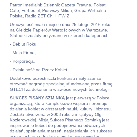
Patroni medialni: Dziennik Gazeta Prawna, Polsat
Cafe, Forbes.pl, Pierwszy Milion, Grupa Wirtualna
Polska, Radio ZET Chilli ITWIZ
Uroczystość miała miejsce dnia 25 lutego 2016 roku
na Giełdzie Papierów Wartościowych w Warszawie.
Statuetki zostały przyznane w czterech kategoriach:
- Debiut Roku,
- Moja Firma,
- Korporacja,
- Działalność na Rzecz Kobiet
Dodatkowo uczestniczki konkursu miały szansę
otrzymać nagrodę specjalną ufundowaną przez firmę
GTECH za dokonania w świecie nowych technologii.
SUKCES PISANY SZMINKĄ
jest pierwszą w Polsce
organizacją, która kompleksowo wspiera i promuje
działania kobiet w obszarach nauki, kultury i biznesu.
Została utworzona w 2008 roku z inicjatywy Olgi
Kozierowskiej. Misją Sukces Pisanego Szminką jest
inspirowanie kobiet do podejmowania odważnych
działań, spełniania marzeń, nagłaśniania ich sukcesu
w mediach oraz dostarczanie fachowej wiedzy,