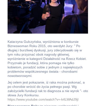
Katarzyna Gulczyńska, wyróźniona w konkursie
Bizneswoman Roku 2015, oto werdykt Jury: " Po
długiej i burzliwej dyskusji, jury zdecydowało się w
tym roku przyznać obok nagrody głównej,
wyróżnienie w kategorii Działalność na Rzecz Kobiet.
Przyznało je fundacji, która pomaga nie tylko
kobietom, poradzić sobie z jednym z największych
problemów współczesnego świata - chorobami
nowotworowymi.
Jej celem jest pokazanie, iż raka można pokonać, a
po chorobie wrócić do życia pełnego pasji. Wg
założycielki fundacji rak to diagnoza a nie wyrok "- oto
słowa Jury Konkursu.
https://www.youtube.com/watch?v=-k4LWAdJ9jI
Bizneswoman Roku
to pierwszy ogólnopolski i