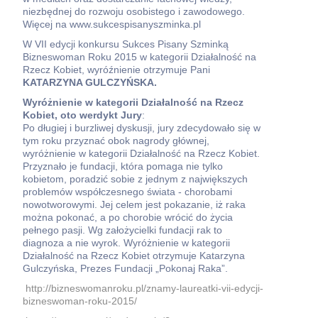
niezbędnej do rozwoju osobistego i zawodowego.
Więcej na www.sukcespisanyszminka.pl
W VII edycji konkursu Sukces Pisany Szminką
Bizneswoman Roku 2015 w kategorii Działalność na
Rzecz Kobiet, wyróźnienie otrzymuje Pani
KATARZYNA GULCZYŃSKA.
Wyróżnienie w kategorii Działalność na Rzecz
Kobiet, oto werdykt Jury
:
Po długiej i burzliwej dyskusji, jury zdecydowało się w
tym roku przyznać obok nagrody głównej,
wyróżnienie w kategorii Działalność na Rzecz Kobiet.
Przyznało je fundacji, która pomaga nie tylko
kobietom, poradzić sobie z jednym z największych
problemów współczesnego świata - chorobami
nowotworowymi. Jej celem jest pokazanie, iż raka
można pokonać, a po chorobie wrócić do życia
pełnego pasji. Wg założycielki fundacji rak to
diagnoza a nie wyrok. Wyróżnienie w kategorii
Działalność na Rzecz Kobiet otrzymuje Katarzyna
Gulczyńska, Prezes Fundacji „Pokonaj Raka”.
http://bizneswomanroku.pl/znamy-laureatki-vii-edycji-
bizneswoman-roku-2015/