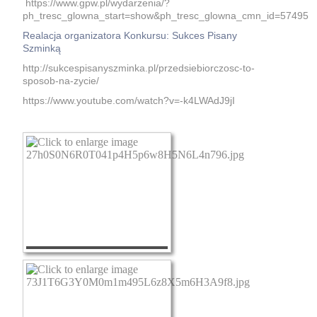
https://www.gpw.pl/wydarzenia/?
ph_tresc_glowna_start=show&ph_tresc_glowna_cmn_id=57495
Realacja organizatora Konkursu: Sukces Pisany
Szminką
http://sukcespisanyszminka.pl/przedsiebiorczosc-to-
sposob-na-zycie/
https://www.youtube.com/watch?v=-k4LWAdJ9jI